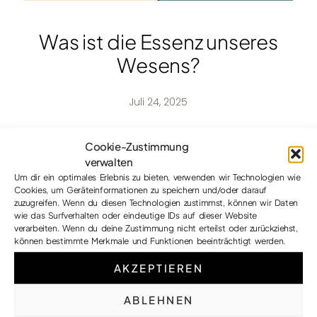
Was ist die Essenz unseres
Wesens?
Juli 24, 2025
Die Psychologie und Analyse sagt: Wir sind
Cookie-Zustimmung
ein Körper, Gedanken und Gefühle.
verwalten
Die Spiritualität sagt: Wir sind Bewusstsein,
Um dir ein optimales Erlebnis zu bieten, verwenden wir Technologien wie
das einen Körper hat, in dem Gedanken und
Cookies, um Geräteinformationen zu speichern und/oder darauf
Gefühle existieren.
zuzugreifen. Wenn du diesen Technologien zustimmst, können wir Daten
Die Psychologie bestätigt ein falsches
wie das Surfverhalten oder eindeutige IDs auf dieser Website
verarbeiten. Wenn du deine Zustimmung nicht erteilst oder zurückziehst,
Selbstverständnis, das die eigentliche
können bestimmte Merkmale und Funktionen beeinträchtigt werden.
Ursache psychischer Probleme ist.
Sie erzeugt damit die Krankheiten, die sie
AKZEPTIEREN
vorgibt, heilen zu wollen, indem sie die falsche
Grundannahme zur Realität erklärt.
ABLEHNEN
In dem Moment, wo wir erkennen, dass die