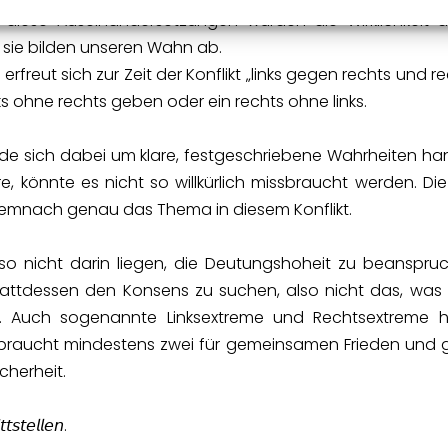
 diese Auseinandersetzungen würden die Wirklichkeit a
sie bilden unseren Wahn ab.
erfreut sich zur Zeit der Konflikt „links gegen rechts und r
nks ohne rechts geben oder ein rechts ohne links.
rde sich dabei um klare, festgeschriebene Wahrheiten ha
äre, könnte es nicht so willkürlich missbraucht werden. D
emnach genau das Thema in diesem Konflikt.
so nicht darin liegen, die Deutungshoheit zu beanspru
ttdessen den Konsens zu suchen, also nicht das, was 
t. Auch sogenannte Linksextreme und Rechtsextreme
n braucht mindestens zwei für gemeinsamen Frieden und 
herheit.
𝘵𝘴𝘵𝘦𝘭𝘭𝘦𝘯.