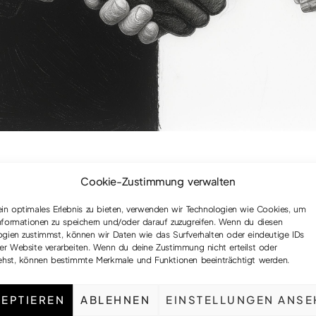
e wir uns selbst in absur
Cookie-Zustimmung verwalten
Konflikten vermeintliche
ein optimales Erlebnis zu bieten, verwenden wir Technologien wie Cookies, um
nformationen zu speichern und/oder darauf zuzugreifen. Wenn du diesen
ogien zustimmst, können wir Daten wie das Surfverhalten oder eindeutige IDs
ensätze gefangen ne
ser Website verarbeiten. Wenn du deine Zustimmung nicht erteilst oder
iehst, können bestimmte Merkmale und Funktionen beeinträchtigt werden.
April 14, 2025
EPTIEREN
ABLEHNEN
EINSTELLUNGEN ANSE