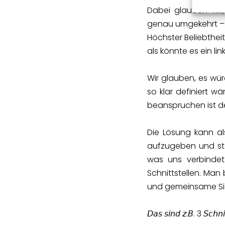
Dabei glauben wir,
genau umgekehrt – 
Höchster Beliebtheit 
als könnte es ein li
Wir glauben, es wü
so klar definiert w
beanspruchen ist d
Die Lösung kann al
aufzugeben und sta
was uns verbinde
Schnittstellen. Ma
und gemeinsame Sic
𝘋𝘢𝘴 𝘴𝘪𝘯𝘥 𝘻.𝘉. 3 𝘚𝘤𝘩𝘯𝘪𝘵