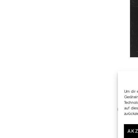
Wi
Um dir 
Gerätei
Technol
Geg
auf die
zurückz
AKZ