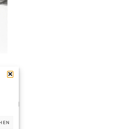
den
r
hmen
HEN